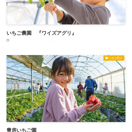
いちご農園 『ワイズアグリ』
いちご狩り
豊房いちご園