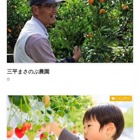
三平まさのぶ農園
いちご狩り