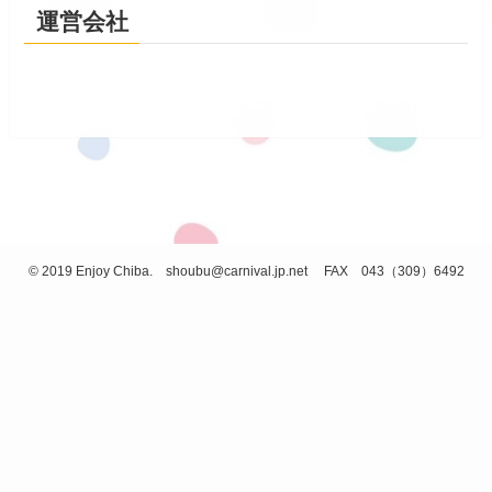
運営会社
©
2019 Enjoy Chiba. shoubu@carnival.jp.net FAX 043（309）6492