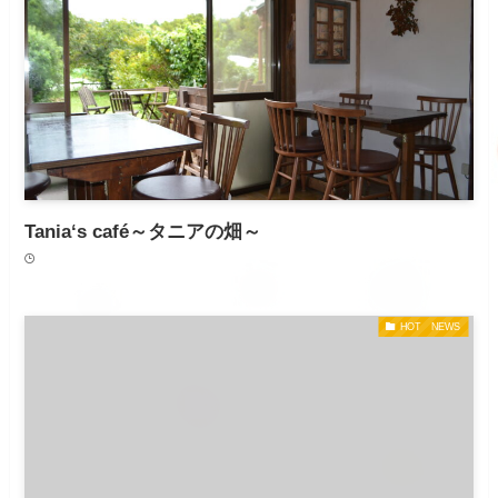
Tania‘s café～タニアの畑～
HOT NEWS