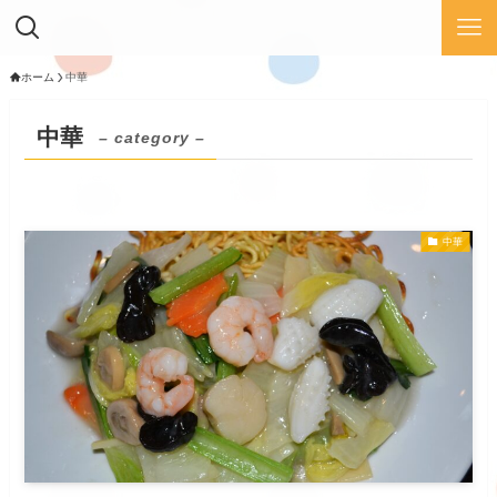
ホーム
中華
中華
– category –
中華