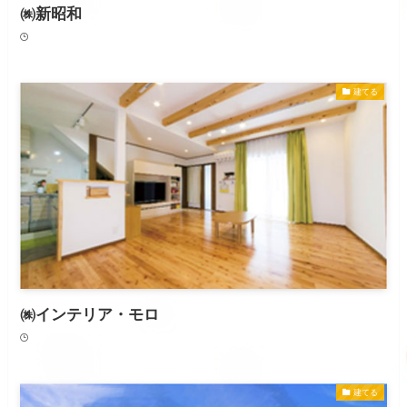
㈱新昭和
建てる
㈱インテリア・モロ
建てる