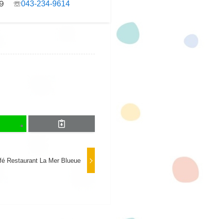
９ ☏
043-234-9614
fé Restaurant La Mer Blueue