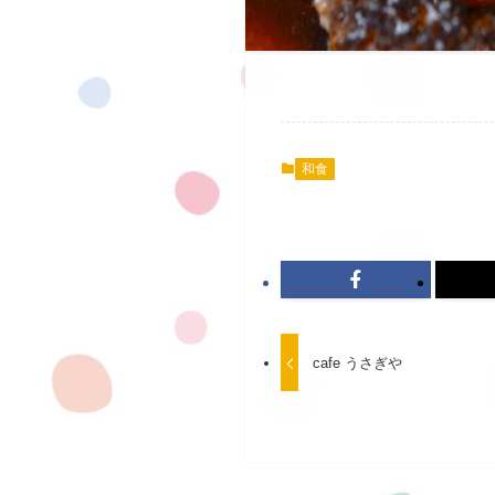
和食
cafe うさぎや