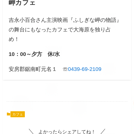
岬カフェ
吉永小百合さん主演映画『ふしぎな岬の物語』
の舞台にもなったカフェで大海原を独り占
め！
10：00～夕方 休/水
安房郡鋸南町元名１ ☏
0439-69-2109
カフェ
よかったらシェアしてね！