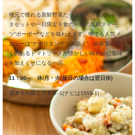
地元で獲れる新鮮野菜たっぷりの月替わりパス
タセットや一日限定６食の沖縄の黒糖スイー
ツ“ボーボー”などを味わえます。中でも人気メ
ニューは“ナポリタンサラダ添え”。自家製のこ
くのあるトマトソースが懐かしい味わいに旨味
を加えくせになる一品。
11：00～ 休/月・火(祝日の場合は翌日休)
君津市向郷１５８８-1(ナビは1559-1)