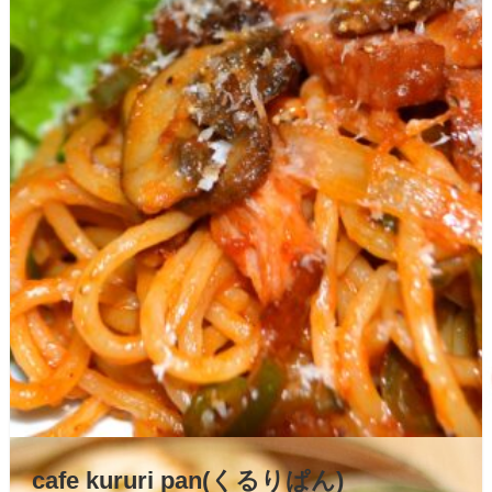
cafe kururi pan(くるりぱん)