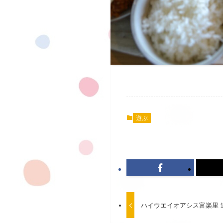
遊ぶ
ハイウエイオアシス富楽里 