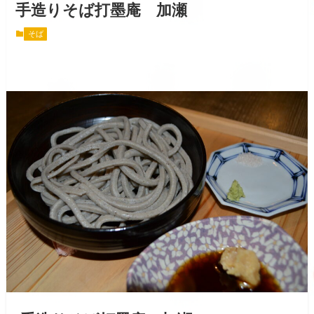
手造りそば打墨庵 加瀬
そば